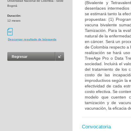
Universidad Nacional de Colombia - Sede
(Bivalente y Tetravale
Bogotá
desenlaces intermedios c
se estimará tanto la efec
Duración:
propuestas: (1) Progra
12 meses
vacuna bivalente suma
Tamización. Para la eval
natural de la enfermedad
Descargar resultado de búsqueda
en cáncer. Será un proc
de Colombia respecto a l
realización se hará uso
Regresar
TreeAge Pro o Data Tree
sociedad. Incluirá el va
del tratamiento de los
costo de las incapacid
improductivos según la 
efectividad de cada est
costo efectiva. Se conte
modelo que cuenten co
tamización y de vacun
vacunación, la eficacia 
Convocatoria