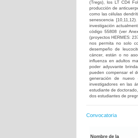
(Tregs), los LT CD4 Fo
producción de anticuerp
como las células dendrí
senescencia [10,11,12
investigación actualmen
código 55808 (ver Ane
(proyectos HERMES: 237
nos permita no solo co
desempeño de leucocito
cáncer, están o no aso
influenza en adultos m
poder adyuvante brinda
pueden compensar el d
generación de nuevo c
investigadores en las á
estudiante de doctorado,
dos estudiantes de preg
Convocatoria
Nombre de la