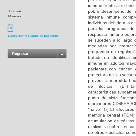
---
inmune frente al re-encu
pobre desempeño del 
Duración:
14 meses
sistema inmune compro
individuos debido a la a
para los programas de 
respuesta inmune es pro
Descargar resultado de búsqueda
se suceden a lo largo d
mediadas por interacc
programas de regulació
Regresar
tratado de identificar
inmune en adultos mayo
pacientes con cáncer, 
protectora de las vacun
prevenir la morbilidad p
de linfocitos T (LT) 
características fundam
punto de vista funciona
marcadores CD45RA /CD4
“naive”; (ii) LT efectore
memoria central (TCM) 
acumulación de células
explicar la pobre respu
de otros leucocitos co