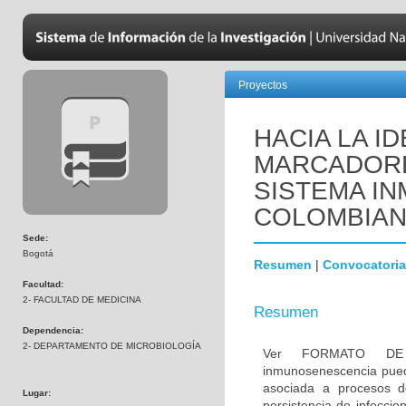
Proyectos
HACIA LA I
MARCADORE
SISTEMA IN
COLOMBIA
Sede:
Bogotá
Resumen
|
Convocatoria
Facultad:
2- FACULTAD DE MEDICINA
Resumen
Dependencia:
2- DEPARTAMENTO DE MICROBIOLOGÍA
Ver FORMATO DE
inmunosenescencia pued
asociada a procesos de
Lugar:
persistencia de infeccio