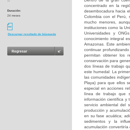
Dentro de la gran cue
---
concentrado en la regi
desembocadura hacia el 
Duración:
24 meses
Colombia con el Perú, s
mucho menores, aunque
instituciones como la Un
Universidades y ONGs
Descargar resultado de búsqueda
conocimiento integral e
Amazonas. Este ambient
continuar profundizando
Regresar
permitan obtener los 
conservación para gener
dos líneas de trabajo q
este humedal: La primer
las comunidades indíge
Playa) para que ellos s
especial en acciones r
línea de trabajo que 
información científica y
servicio ambiental del
producción y acumulaci
en su fase acuática; ad
sedimentos y la influ
acumulación convertiría 