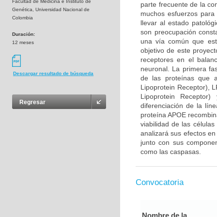
Facultad de Medicina e Instituto de
parte frecuente de la co
Genética, Universidad Nacional de
muchos esfuerzos para 
Colombia
llevar al estado patológ
son preocupación consta
Duración:
una vía común que esta
12 meses
objetivo de este proyec
receptores en el balan
neuronal. La primera fa
Descargar resultado de búsqueda
de las proteínas que 
Lipoprotein Receptor), 
Lipoprotein Receptor
Regresar
diferenciación de la lín
proteína APOE recombina
viabilidad de las célula
analizará sus efectos en
junto con sus component
como las caspasas.
Convocatoria
Nombre de la