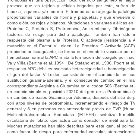
Trombosis es una obstrucción local del flujo sanguíneo en algú
provoca que los tejidos y células irrigados por este, sufran d
hipoxia, isquemia y/o muerte. El trombo es un agregado patológ
proporciones variables de fibrina y plaquetas, y que envuelve
como glóbulos rojos y blancos. Mutaciones o variantes alélicas en 
Proteína C, Proteína S, Protrombina, Antitrombina y Fibrinóge
factores de riesgo para dicha patología. También han sido i
respuesta del plasma a la Proteína C activada (resistencia a
mutación en el Factor V Leiden. La Proteína C Activada (ACP)
propiedad anticoagulante, se forma en el endotelio vascular por un
hemostasia normal la APC limita la formación del coágulo por inacti
Va y VIIIa (Bertina et al. 1994 , De Stefano et al. 1996, Poort et a
respuesta APC débil es asociada heterocigocidad u homocigocida
el gen del factor V Leiden consistente en el cambio de un nuc
sustitución guanina-adenina, y el consecuente cambio en el ma
correspondiente Arginina a Glutamina en el codón 506 (Bertina et a
un cambio simple en posición 20210 del gen de la Protrombina (en
un cambio de bases Guanina por Adenina, después del sitio de p
con altos niveles de protrombina, incrementando el riesgo de T
general y 8 en personas con antecedente previo de TVP (Huber
Metilentetrahidrofolato Reductasa (MTHFR) sintetiza 5-metilt
circulatoria de folato, que actúa como donador de metil para la
Muchas mutaciones han sido descritas para este gen, el polimo
como factor de riesgo para enfermedad vascular, ateroesclerosi