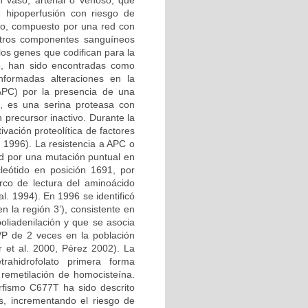
n vaso, arterial o venoso, que
e hipoperfusión con riesgo de
ico, compuesto por una red con
 otros componentes sanguíneos
los genes que codifican para la
no, han sido encontradas como
nformadas alteraciones en la
 APC) por la presencia de una
, es una serina proteasa con
 precursor inactivo. Durante la
vación proteolítica de factores
l. 1996). La resistencia a APC o
d por una mutación puntual en
leótido en posición 1691, por
rco de lectura del aminoácido
l. 1994). En 1996 se identificó
 la región 3’), consistente en
oliadenilación y que se asocia
VP de 2 veces en la población
 et al. 2000, Pérez 2002). La
etrahidrofolato primera forma
 remetilación de homocisteína.
rfismo C677T ha sido descrito
s, incrementando el riesgo de