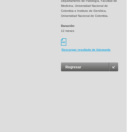
Departamento de Patología, Facultad de
Medicina, Universidad Nacional de
Colombia e Instituto de Genética,
Universidad Nacional de Colombia.
Duración:
12 meses
Descargar resultado de búsqueda
Regresar