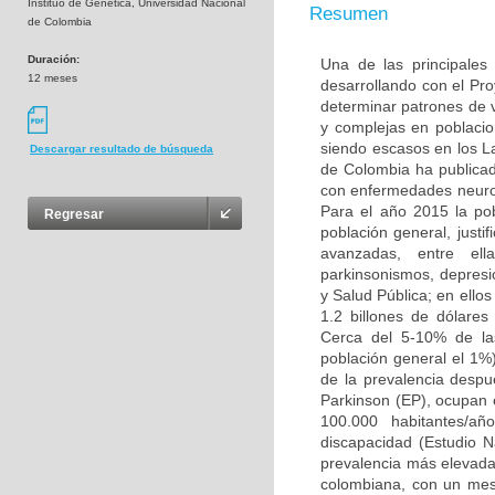
Instituo de Genética, Universidad Nacional
Resumen
de Colombia
Duración:
Una de las principales
12 meses
desarrollando con el Pr
determinar patrones de
y complejas en poblacio
siendo escasos en los L
Descargar resultado de búsqueda
de Colombia ha publicad
con enfermedades neuro
Para el año 2015 la po
Regresar
población general, justi
avanzadas, entre ell
parkinsonismos, depresió
y Salud Pública; en ello
1.2 billones de dólare
Cerca del 5-10% de la
población general el 1%
de la prevalencia desp
Parkinson (EP), ocupan 
100.000 habitantes/añ
discapacidad (Estudio 
prevalencia más elevada 
colombiana, con un mest