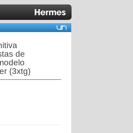
itiva
stas de
 modelo
r (3xtg)