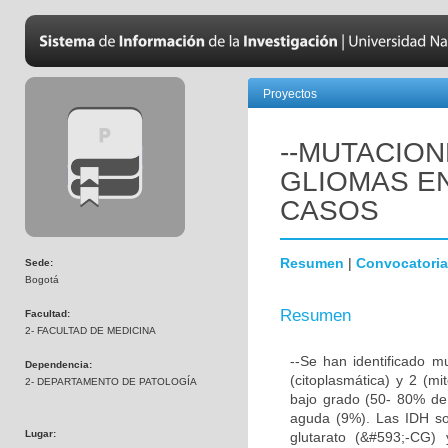
Proyectos
--MUTACION
GLIOMAS EN
CASOS
Resumen
|
Convocatoria
Sede:
Bogotá
Resumen
Facultad:
2- FACULTAD DE MEDICINA
--Se han identificado m
Dependencia:
(citoplasmática) y 2 (mi
2- DEPARTAMENTO DE PATOLOGÍA
bajo grado (50- 80% de 
aguda (9%). Las IDH so
Lugar:
glutarato (&#593;-CG