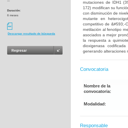
---
mutaciones de IDH1 (3
172) modifican su funció
Duración:
con disminución de nivel
6 meses
mutante en heterocigo
competitivo de &#593;-CG
metilación al fenotipo m
Descargar resultado de búsqueda
asociados a mejor pronós
la respuesta a quimiot
dioxigenasa codificada
Regresar
generando alteraciones m
Convocatoria
Nombre de la
convocatoria:
Modalidad:
Responsable