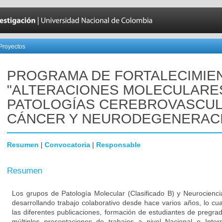
Proyectos
PROGRAMA DE FORTALECIMIE
"ALTERACIONES MOLECULARE
PATOLOGÍAS CEREBROVASCUL
CÁNCER Y NEURODEGENERAC
Resumen
|
Convocatoria
|
Responsable
Resumen
Los grupos de Patología Molecular (Clasificado B) y Neurocienci
desarrollando trabajo colaborativo desde hace varios años, lo cu
las diferentes publicaciones, formación de estudiantes de pregra
múltiples presentaciones de trabajos a nivel Nacional e Inter