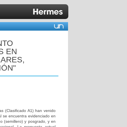
NTO
S EN
ARES,
IÓN"
as (Clasificado A1) han venido
al se encuentra evidenciado en
do (semillero) y posgrado, y en
nacional. La propuesta actual