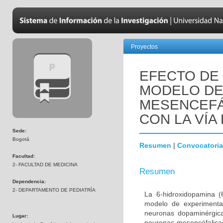
Proyectos
EFECTO DE 
MODELO DE
MESENCEFÁ
CON LA VÍA 
Sede:
Bogotá
Resumen
|
Convocatoria
Facultad:
2- FACULTAD DE MEDICINA
Resumen
Dependencia:
2- DEPARTAMENTO DE PEDIATRÍA
La 6-hidroxidopamina 
modelo de experimenta
neuronas dopaminérgica
Lugar:
neuronas mesencéfalicas