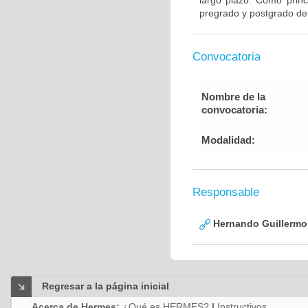
largo plazo. Como princ
pregrado y postgrado de
Convocatoria
Nombre de la
convocatoria:
Modalidad:
Responsable
Hernando Guillermo 
Regresar a la página inicial
Acerca de Hermes:
¿Qué es HERMES?
|
Instructivos