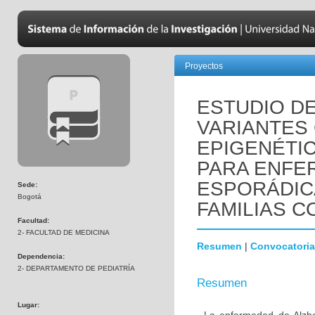
Proyectos
ESTUDIO D
VARIANTES
EPIGENÉTI
PARA ENFE
ESPORÁDIC
Sede:
Bogotá
FAMILIAS C
Facultad:
2- FACULTAD DE MEDICINA
Resumen
|
Convocatoria
Dependencia:
2- DEPARTAMENTO DE PEDIATRÍA
Resumen
Lugar: