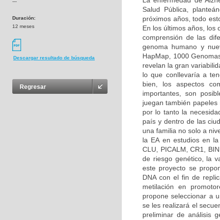
La enfermedad de Alzh
---
Salud Pública, planteá
próximos años, todo esto
Duración:
12 meses
En los últimos años, los
comprensión de las dif
genoma humano y nuevo
HapMap, 1000 Genomas, 
Descargar resultado de búsqueda
revelan la gran variabilid
lo que conllevaría a ten
bien, los aspectos co
Regresar
importantes, son posibl
juegan también papeles 
por lo tanto la necesida
país y dentro de las ciu
una familia no solo a ni
la EA en estudios en l
CLU, PICALM, CR1, BIN1
de riesgo genético, la
este proyecto se propon
DNA con el fin de repli
metilación en promoto
propone seleccionar a un
se les realizará el secu
preliminar de análisis