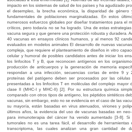
impacto en los sistemas de salud de los países y ha agudizado pr
el desempleo, la brecha económica, la disparidad de género 
fundamentales de poblaciones marginalizadas. En estos últi
numerosos esfuerzos globales por diseñar tratamientos para el m
críticos, pero todavía no se ha logrado. Una de estas estrategia
vacuna segura y que genere una protección robusta y duradera. A
40 vacunas en ensayos clínicos humanos, y al menos 92 candid
evaluados en modelos animales El desarrollo de nuevas vacuna
compleja, que requiere el planteamiento de diseños in vitro capac
celular y humoral de posibles candidatos antes de iniciar los en
los linfocitos T y B, que reconocen antígenos en los organism
producción de anticuerpos y la generación de memoria específi
respondan a una infección, secuencias cortas de entre 9 y 
proteínas del patógeno deben ser procesados por las células
presentadas a los linfocitos T en moléculas del complejo mayor d
clase II (MHC-I y MHC-II) [2]. Por su estructura química simpl
comparado con otros tipos de antígeno, los péptidos sintéticos deb
vacunas, sin embargo, esto no se evidencia en el caso de las va
su mayoría, están basadas en virus atenuados, viriones y polip
últimos años, la evidencia del uso de vacunas basadas en neo-a
para inmunoterapia del cáncer ha venido aumentado [3-8]. Si b
tumorales no es una tarea fácil, el desarrollo de herramienta
transcriptoma, las cuales analizan una gran cantidad de dat