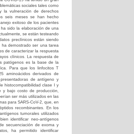
oblemáticas sociales tales como
y la vulneración de derechos
mos seis meses se han hecho
anejo exitoso de los pacientes
s ha sido la elaboración de una
ctualmente, se están testeando
atos preclínicos están siendo
s ha demostrado ser una tarea
es de caracterizar la respuesta
sayos clínicos. La respuesta de
os patógenos es la base de la
ca. Para que los linfocitos T
25 aminoácidos derivados de
 presentadoras de antígeno y
e histocompatibilidad clase I y
e y bajo costo de producción,
erían ser más utilizados en las
cunas para SARS-CoV-2, que, en
éptidos recombinantes. En los
ntígenos tumorales utilizados
ien identificar neo-antígenos
s de secuenciación de exoma y
os, ha permitido identificar