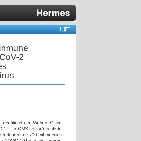
a inmune
-CoV-2
es
irus
 identificado en Wuhan, China
D-19. La OMS declaró la alerta
portado más de 700 mil muertes
 la COVID-19 ha tenido un gran