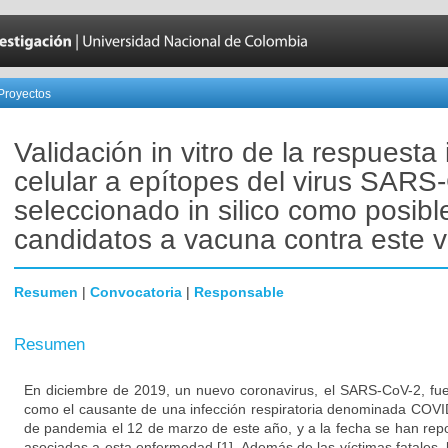
Proyectos
Validación in vitro de la respuest
celular a epítopes del virus SARS
seleccionado in silico como posibl
candidatos a vacuna contra este v
Resumen
|
Convocatoria
|
Responsable
Resumen
En diciembre de 2019, un nuevo coronavirus, el SARS-CoV-2, fue
como el causante de una infección respiratoria denominada COVI
de pandemia el 12 de marzo de este año, y a la fecha se han re
asociadas a esta enfermedad [1]. Además de las víctimas fatales,