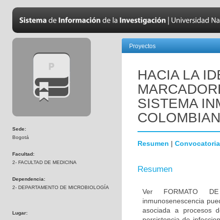
Proyectos
HACIA LA I
MARCADORE
SISTEMA IN
COLOMBIA
Sede:
Bogotá
Resumen
|
Convocatoria
Facultad:
2- FACULTAD DE MEDICINA
Resumen
Dependencia:
2- DEPARTAMENTO DE MICROBIOLOGÍA
Ver FORMATO DE
inmunosenescencia pued
asociada a procesos de
Lugar:
persistencia de infeccio