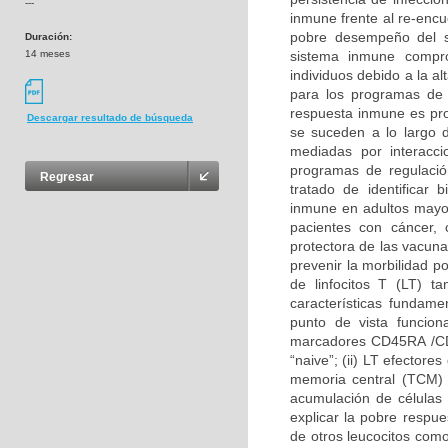
---
inmune frente al re-encu
pobre desempeño del 
Duración:
14 meses
sistema inmune compro
individuos debido a la a
para los programas de 
respuesta inmune es pro
Descargar resultado de búsqueda
se suceden a lo largo d
mediadas por interacc
programas de regulació
Regresar
tratado de identificar
inmune en adultos mayo
pacientes con cáncer, 
protectora de las vacun
prevenir la morbilidad p
de linfocitos T (LT) 
características fundam
punto de vista funciona
marcadores CD45RA /CD4
“naive”; (ii) LT efectore
memoria central (TCM) 
acumulación de células
explicar la pobre respu
de otros leucocitos co