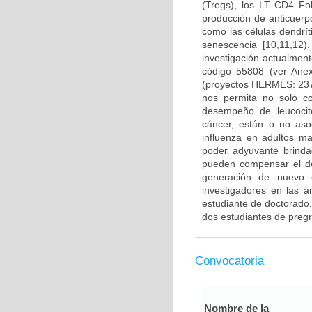
(Tregs), los LT CD4 Fo
producción de anticuerp
como las células dendrí
senescencia [10,11,12
investigación actualmen
código 55808 (ver Ane
(proyectos HERMES: 237
nos permita no solo co
desempeño de leucocito
cáncer, están o no aso
influenza en adultos m
poder adyuvante brinda
pueden compensar el d
generación de nuevo c
investigadores en las á
estudiante de doctorado,
dos estudiantes de preg
Convocatoria
Nombre de la