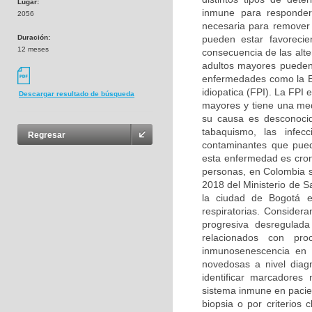
Lugar:
inmune para responder
2056
necesaria para remover
Duración:
pueden estar favorecie
12 meses
consecuencia de las alt
adultos mayores pueden 
enfermedades como la E
idiopatica (FPI). La FPI
Descargar resultado de búsqueda
mayores y tiene una me
su causa es desconocid
tabaquismo, las infec
Regresar
contaminantes que pued
esta enfermedad es cron
personas, en Colombia 
2018 del Ministerio de Sa
la ciudad de Bogotá e
respiratorias. Consider
progresiva desregulad
relacionados con pro
inmunosenescencia en e
novedosas a nivel diagn
identificar marcadores 
sistema inmune en pacie
biopsia o por criterios 