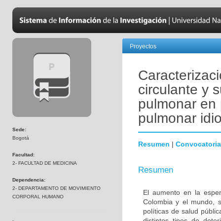
Proyectos
Caracterizac
circulante y 
pulmonar en 
pulmonar idio
Sede:
Bogotá
Resumen
|
Convocatoria
Facultad:
2- FACULTAD DE MEDICINA
Resumen
Dependencia:
2- DEPARTAMENTO DE MOVIMIENTO
El aumento en la esper
CORPORAL HUMANO
Colombia y el mundo, s
políticas de salud públi
distintos tipos de dete