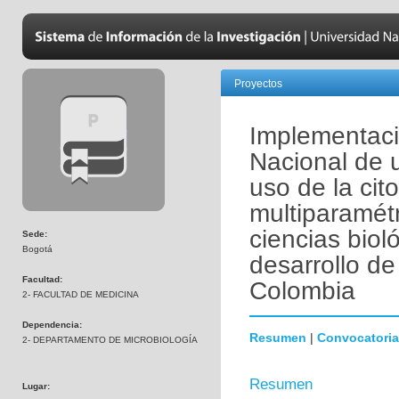
Proyectos
Implementaci
Nacional de 
uso de la cito
multiparamétr
ciencias biol
Sede:
Bogotá
desarrollo de
Facultad:
Colombia
2- FACULTAD DE MEDICINA
Dependencia:
Resumen
|
Convocatoria
2- DEPARTAMENTO DE MICROBIOLOGÍA
Resumen
Lugar: