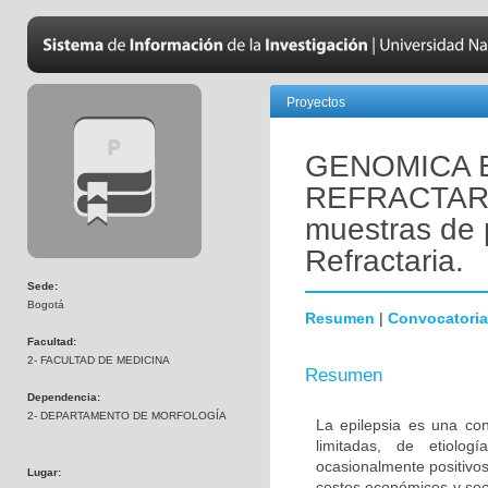
Proyectos
GENOMICA E
REFRACTARIA
muestras de 
Refractaria.
Sede:
Bogotá
Resumen
|
Convocatoria
Facultad:
2- FACULTAD DE MEDICINA
Resumen
Dependencia:
2- DEPARTAMENTO DE MORFOLOGÍA
La epilepsia es una con
limitadas, de etiolog
ocasionalmente positivo
Lugar:
costos económicos y soc