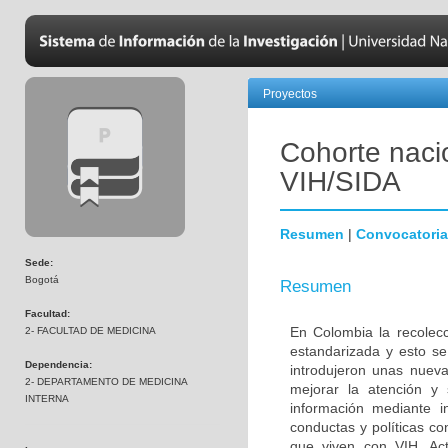
Proyectos
Cohorte naci
VIH/SIDA
Resumen
|
Convocatoria
Sede:
Bogotá
Resumen
Facultad:
En Colombia la recolecc
2- FACULTAD DE MEDICINA
estandarizada y esto se
Dependencia:
introdujeron unas nuev
2- DEPARTAMENTO DE MEDICINA
mejorar la atención y 
INTERNA
información mediante i
conductas y políticas co
que viven con VIH. Act