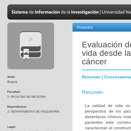
Proyectos
Evaluación d
vida desde la
cáncer
Resumen
|
Convocatoria
Sede:
Bogotá
Resumen
Facultad:
2- FACULTAD DE MEDICINA
La calidad de vida es
Dependencia:
perspectiva de los pac
2- DEPARTAMENTO DE PSIQUIATRÍA
desenlaces clínicos má
pacientes este constr
Lugar:
caracterizan el constru