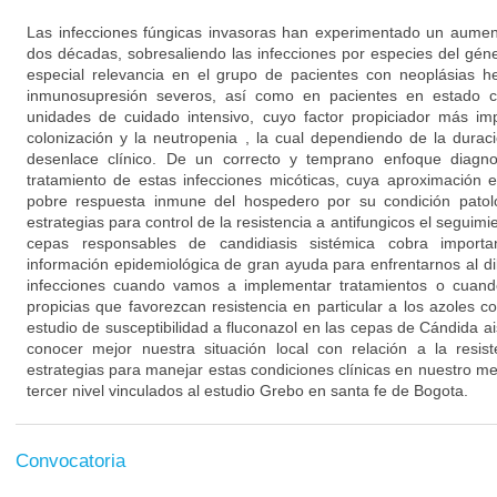
Las infecciones fúngicas invasoras han experimentado un aument
dos décadas, sobresaliendo las infecciones por especies del gén
especial relevancia en el grupo de pacientes con neoplásias 
inmunosupresión severos, así como en pacientes en estado c
unidades de cuidado intensivo, cuyo factor propiciador más im
colonización y la neutropenia , la cual dependiendo de la dura
desenlace clínico. De un correcto y temprano enfoque diagno
tratamiento de estas infecciones micóticas, cuya aproximación es
pobre respuesta inmune del hospedero por su condición patol
estrategias para control de la resistencia a antifungicos el seguimie
cepas responsables de candidiasis sistémica cobra import
información epidemiológica de gran ayuda para enfrentarnos al d
infecciones cuando vamos a implementar tratamientos o cuand
propicias que favorezcan resistencia en particular a los azoles co
estudio de susceptibilidad a fluconazol en las cepas de Cándida a
conocer mejor nuestra situación local con relación a la resist
estrategias para manejar estas condiciones clínicas en nuestro med
tercer nivel vinculados al estudio Grebo en santa fe de Bogota.
Convocatoria