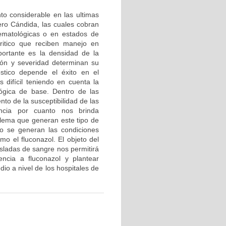
o considerable en las ultimas
ero Cándida, las cuales cobran
hematológicas o en estados de
ritico que reciben manejo en
portante es la densidad de la
ción y severidad determinan su
stico depende el éxito en el
 difícil teniendo en cuenta la
ógica de base. Dentro de las
nto de la susceptibilidad de las
ancia por cuanto nos brinda
ilema que generan este tipo de
o se generan las condiciones
mo el fluconazol. El objeto del
isladas de sangre nos permitirá
encia a fluconazol y plantear
io a nivel de los hospitales de