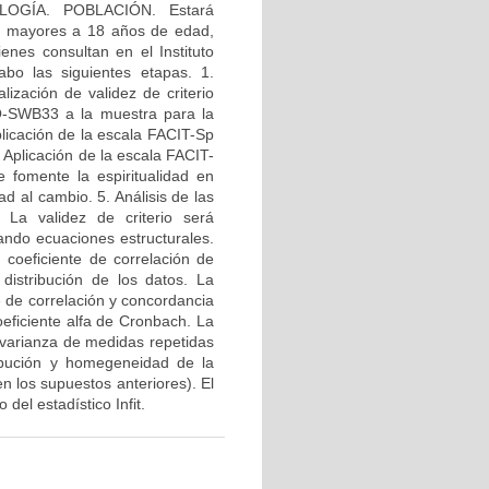
OLOGÍA. POBLACIÓN. Estará
, mayores a 18 años de edad,
enes consultan en el Instituto
o las siguientes etapas. 1.
zación de validez de criterio
Q-SWB33 a la muestra para la
plicación de la escala FACIT-Sp
. Aplicación de la escala FACIT-
 fomente la espiritualidad en
d al cambio. 5. Análisis de las
 La validez de criterio será
zando ecuaciones estructurales.
 coeficiente de correlación de
istribución de los datos. La
e de correlación y concordancia
oeficiente alfa de Cronbach. La
 varianza de medidas repetidas
ribución y homegeneidad de la
n los supuestos anteriores). El
del estadístico Infit.