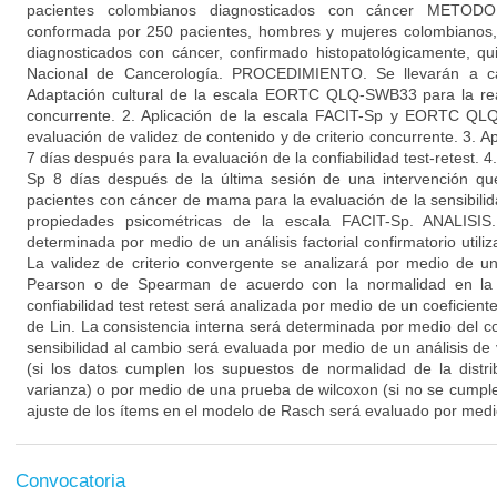
pacientes colombianos diagnosticados con cáncer METOD
conformada por 250 pacientes, hombres y mujeres colombianos
diagnosticados con cáncer, confirmado histopatológicamente, qui
Nacional de Cancerología. PROCEDIMIENTO. Se llevarán a cab
Adaptación cultural de la escala EORTC QLQ-SWB33 para la reali
concurrente. 2. Aplicación de la escala FACIT-Sp y EORTC QL
evaluación de validez de contenido y de criterio concurrente. 3. A
7 días después para la evaluación de la confiabilidad test-retest. 4
Sp 8 días después de la última sesión de una intervención que
pacientes con cáncer de mama para la evaluación de la sensibilida
propiedades psicométricas de la escala FACIT-Sp. ANALISIS.
determinada por medio de un análisis factorial confirmatorio utili
La validez de criterio convergente se analizará por medio de un
Pearson o de Spearman de acuerdo con la normalidad en la d
confiabilidad test retest será analizada por medio de un coeficient
de Lin. La consistencia interna será determinada por medio del c
sensibilidad al cambio será evaluada por medio de un análisis de
(si los datos cumplen los supuestos de normalidad de la dist
varianza) o por medio de una prueba de wilcoxon (si no se cumple
ajuste de los ítems en el modelo de Rasch será evaluado por medio 
Convocatoria