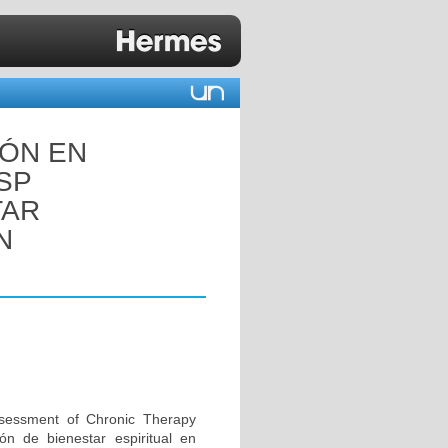
IÓN EN
SP
TAR
N
ssessment of Chronic Therapy
ión de bienestar espiritual en