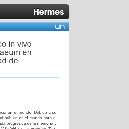
o in vivo
ibaeum en
ad de
ncia en el mundo. Debido a su
ud pública en el mundo para el
dida progresiva de la memoria y
 (A&#946;) y la proteína Tau-