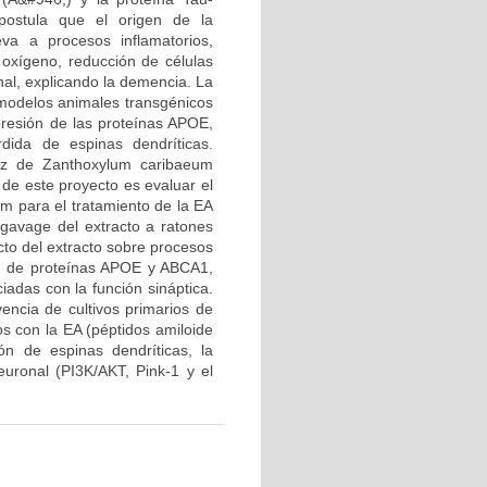
 postula que el origen de la
a a procesos inflamatorios,
 oxígeno, reducción de células
al, explicando la demencia. La
 modelos animales transgénicos
resión de las proteínas APOE,
dida de espinas dendríticas.
aíz de Zanthoxylum caribaeum
 de este proyecto es evaluar el
um para el tratamiento de la EA
 gavage del extracto a ratones
cto del extracto sobre procesos
ón de proteínas APOE y ABCA1,
adas con la función sináptica.
vencia de cultivos primarios de
s con la EA (péptidos amiloide
ón de espinas dendríticas, la
euronal (PI3K/AKT, Pink-1 y el