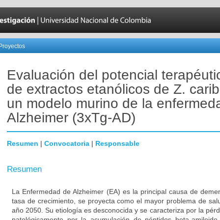
Proyectos
Evaluación del potencial terapéutic
de extractos etanólicos de Z. car
un modelo murino de la enfermed
Alzheimer (3xTg-AD)
Resumen
|
Convocatoria
|
Responsable
Resumen
La Enfermedad de Alzheimer (EA) es la principal causa de deme
tasa de crecimiento, se proyecta como el mayor problema de sal
año 2050. Su etiología es desconocida y se caracteriza por la pér
patológicamente por la acumulación de péptidos beta-amiloide