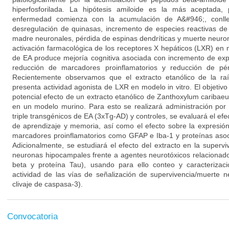
hiperfosforilada. La hipótesis amiloide es la más aceptada,
enfermedad comienza con la acumulación de A&#946;, conllev
desregulación de quinasas, incremento de especies reactivas de
madre neuronales, pérdida de espinas dendríticas y muerte neuron
activación farmacológica de los receptores X hepáticos (LXR) en
de EA produce mejoría cognitiva asociada con incremento de exp
reducción de marcadores proinflamatorios y reducción de pér
Recientemente observamos que el extracto etanólico de la r
presenta actividad agonista de LXR en modelo in vitro. El objetivo
potencial efecto de un extracto etanólico de Zanthoxylum caribae
en un modelo murino. Para esto se realizará administración por
triple transgénicos de EA (3xTg-AD) y controles, se evaluará el efe
de aprendizaje y memoria, así como el efecto sobre la expresi
marcadores proinflamatorios como GFAP e Iba-1 y proteínas asoci
Adicionalmente, se estudiará el efecto del extracto en la supervi
neuronas hipocampales frente a agentes neurotóxicos relacionado
beta y proteína Tau), usando para ello conteo y caracterizaci
actividad de las vías de señalización de supervivencia/muerte n
clivaje de caspasa-3).
Convocatoria