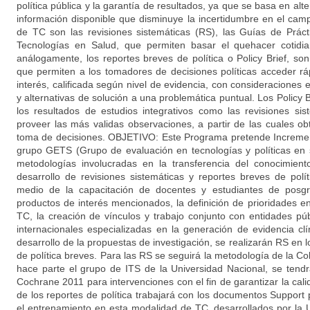
política pública y la garantía de resultados, ya que se basa en alt
información disponible que disminuye la incertidumbre en el cam
de TC son las revisiones sistemáticas (RS), las Guías de Práct
Tecnologías en Salud, que permiten basar el quehacer cotidia
análogamente, los reportes breves de política o Policy Brief, s
que permiten a los tomadores de decisiones políticas acceder r
interés, calificada según nivel de evidencia, con consideraciones e
y alternativas de solución a una problemática puntual. Los Policy 
los resultados de estudios integrativos como las revisiones sis
proveer las más validas observaciones, a partir de las cuales ob
toma de decisiones. OBJETIVO: Este Programa pretende Increment
grupo GETS (Grupo de evaluación en tecnologías y políticas en 
metodologías involucradas en la transferencia del conocimien
desarrollo de revisiones sistemáticas y reportes breves de polí
medio de la capacitación de docentes y estudiantes de posg
productos de interés mencionados, la definición de prioridades en
TC, la creación de vínculos y trabajo conjunto con entidades púb
internacionales especializadas en la generación de evidencia 
desarrollo de la propuestas de investigación, se realizarán RS en l
de política breves. Para las RS se seguirá la metodología de la C
hace parte el grupo de ITS de la Universidad Nacional, se tend
Cochrane 2011 para intervenciones con el fin de garantizar la calid
de los reportes de política trabajará con los documentos Support
el entrenamiento en esta modalidad de TC, desarrollados por la