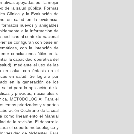
ernativas apoyadas por la mejor
po de la salud pública. Formas
ica Clínica y la Evaluación de
no en salud en la evidencia;
on formatos nuevos y amigables
ápidamente a la información de
specíficas al contexto nacional
Brief se configuran con base en
temáticas, con la intención de
tener conclusiones útiles en la
ar la capacidad operativa del
salud), mediante el uso de las
to en salud con énfasis en el
ticas en salud. Se logrará por
rado en la generación de los
 salud para la aplicación de la
licas y privadas, nacionales e
clínica. METODOLOGÍA: Para el
os temas priorizados y reportes
olaboración Cochrane de la cual
rá como lineamiento el Manual
ad de la revisión. El desarrollo
 para el soporte metodológico y
 Universidad de McMaster. Para