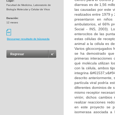
Lugar:
diarreas es de 1,56 mil
Facultad de Medicina, Laboratorio de
las causadas por este v
Biología Molecular y Celular de Virus
realizados entre 1979 y 
Duración:
presentaron en niños
12 meses
ambulatorios, el 66% pr
Social - INS, 2003). Lo
enterocitos de las punta
estas células de recept
Descargar resultado de búsqueda
animal a la célula es de
Varios glicoconjugados 
se ha demostrado que d
Regresar
primeras interacciones 
qué molécula utilizan l
con la célula, ambos tip
integrina &#61537;v&#94
descrito anteriormente, 
partícula viral podría es
diferentes dominios de s
mismo receptor necesari
virión; dichos cambios 
realizar reacciones redox
en este proyecto se pro
isomerasa asociada a 