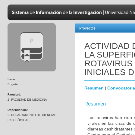
Proyectos
ACTIVIDAD
LA SUPERFI
ROTAVIRUS
INICIALES 
Sede:
Bogotá
Resumen
|
Convocatoria
Facultad:
2- FACULTAD DE MEDICINA
Resumen
Dependencia:
2- DEPARTAMENTO DE CIENCIAS
Los rotavirus han sido 
FISIOLÓGICAS
virales en las crías de
diarreas deshidratantes
Centro para el Control y