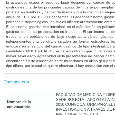
la actualidad ocupa el segundo lugar después del cáncer de p
gástrico es una de las principales causas de muerte por neoplasi
próstata en hombres y cáncer de mama y cuello uterino en mujer
anual de 10.1 por 100000 habitantes. El adenocarcinoma gástric
patrones histopatológicos, los cuales difieren drásticamente entre si: 
El carcinoma gástrico tipo intestinal, es el más común en poblac
gástrico; donde su presentación es frecuente. El carcinoma de ti
frecuente en poblaciones de bajo riesgo para cáncer gástrico;
independientes una de otra e invaden sin formar estructuras bi
enfocara en el estudio del cancer gastrico de tipo intestinal, par
candidatos: MUC1 y CADH1; se ha encontrado que mutaciones 
mayor severidad y agresividad en la presentación de cáncer gastr
encontrado fuerte asociación entre mutaciones en dicho gen y el d
tipo difuso, por lo cual se quiere observar si hay asociacion con el c
Convocatoria
FACULTAD DE MEDICINA Y DIR
SEDE BOGOTÁ - APOYO A LA I
Nombre de la
2010 CONVOCATORIA PARA EL 
convocatoria:
INVESTIGACIÓN A TRAVÉS DE
INVESTIGACIÓN - 2010