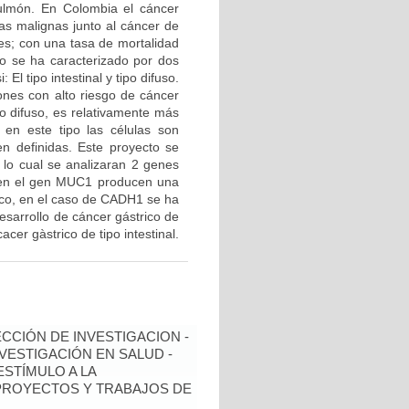
ulmón. En Colombia el cáncer
as malignas junto al cáncer de
es; con una tasa de mortalidad
o se ha caracterizado por dos
El tipo intestinal y tipo difuso.
iones con alto riesgo de cáncer
po difuso, es relativamente más
 en este tipo las células son
en definidas. Este proyecto se
a lo cual se analizaran 2 genes
en el gen MUC1 producen una
ico, en el caso de CADH1 se ha
esarrollo de cáncer gástrico de
acer gàstrico de tipo intestinal.
ECCIÓN DE INVESTIGACION -
NVESTIGACIÓN EN SALUD -
ESTÍMULO A LA
 PROYECTOS Y TRABAJOS DE