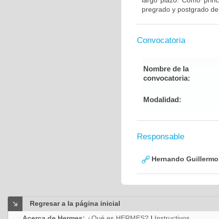
largo plazo. Como princ
pregrado y postgrado de
Convocatoria
Nombre de la
convocatoria:
Modalidad:
Responsable
Hernando Guillermo 
Regresar a la página inicial
Acerca de Hermes:
¿Qué es HERMES?
|
Instructivos