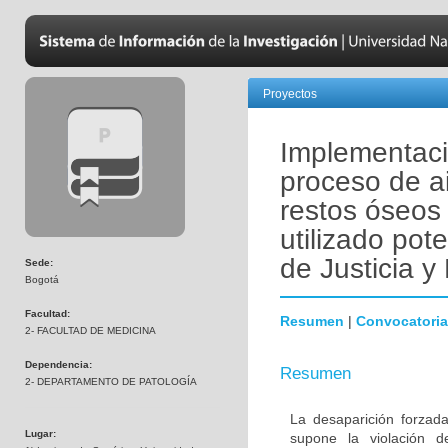
Proyectos
Implementaci
proceso de a
restos óseos
utilizado pot
de Justicia 
Sede:
Bogotá
Facultad:
Resumen
|
Convocatoria
2- FACULTAD DE MEDICINA
Dependencia:
Resumen
2- DEPARTAMENTO DE PATOLOGÍA
La desaparición forzada
Lugar:
supone la violación 