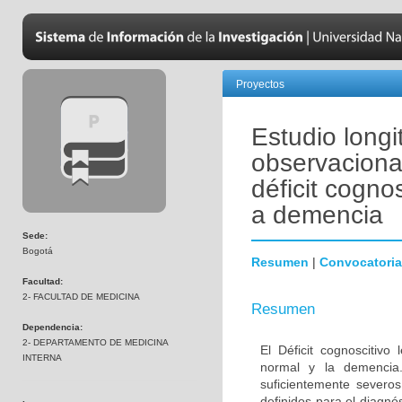
Proyectos
Estudio longi
observaciona
déficit cogno
a demencia
Sede:
Bogotá
Resumen
|
Convocatoria
Facultad:
2- FACULTAD DE MEDICINA
Resumen
Dependencia:
2- DEPARTAMENTO DE MEDICINA
El Déficit cognoscitiv
INTERNA
normal y la demencia.
suficientemente severos
definidos para el diagn