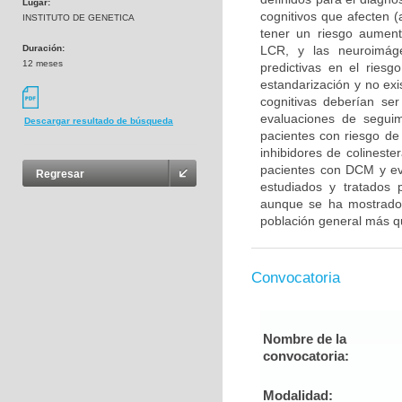
Lugar:
cognitivos que afecten 
INSTITUTO DE GENETICA
tener un riesgo aumen
Duración:
LCR, y las neuroimág
12 meses
predictivas en el ries
estandarización y no ex
cognitivas deberían se
evaluaciones de seguim
Descargar resultado de búsqueda
pacientes con riesgo de
inhibidores de colinest
pacientes con DCM y evi
Regresar
estudiados y tratados p
aunque se ha mostrado 
población general más 
Convocatoria
Nombre de la
convocatoria:
Modalidad: