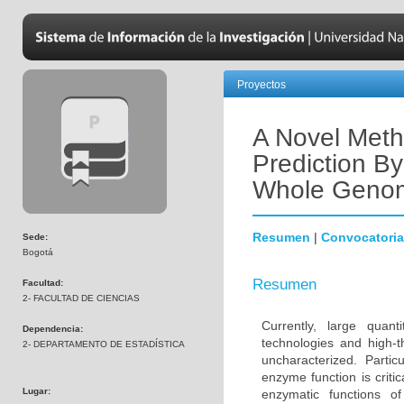
Proyectos
A Novel Met
Prediction B
Whole Genom
Resumen
|
Convocatoria
Sede:
Bogotá
Resumen
Facultad:
2- FACULTAD DE CIENCIAS
Currently, large quan
Dependencia:
technologies and high-
2- DEPARTAMENTO DE ESTADÍSTICA
uncharacterized. Partic
enzyme function is criti
Lugar:
enzymatic functions o