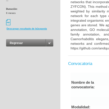
---
networks that incorpora
ZYFCON). This method co
Duración:
weighted by similarity 
6 meses
network for each type 
integrated organismic en
genes are stored. We ap
Descargar resultado de búsqueda
annotation, GO molecular
family annotation, an
Caenorhabditis elegans
Regresar
networks and confirmed 
https://github.com/and
Convocatoria
Nombre de la
convocatoria:
Modalidad: