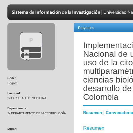
Proyectos
Implementaci
Nacional de 
uso de la cito
multiparamétr
ciencias biol
Sede:
Bogotá
desarrollo de
Facultad:
Colombia
2- FACULTAD DE MEDICINA
Dependencia:
Resumen
|
Convocatoria
2- DEPARTAMENTO DE MICROBIOLOGÍA
Resumen
Lugar: