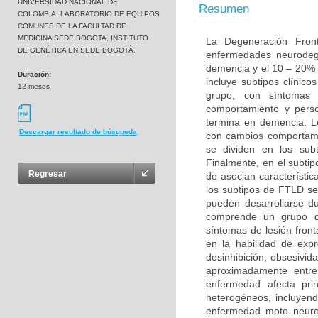
UNIVERSIDAD NACIONAL DE
Resumen
COLOMBIA. LABORATORIO DE EQUIPOS
COMUNES DE LA FACULTAD DE
MEDICINA SEDE BOGOTA, INSTITUTO
La Degeneración Fron
DE GENÉTICA EN SEDE BOGOTÀ.
enfermedades neurodeg
demencia y el 10 – 20% 
Duración:
incluye subtipos clínic
12 meses
grupo, con síntomas 
comportamiento y perso
termina en demencia. L
Descargar resultado de búsqueda
con cambios comportame
se dividen en los sub
Finalmente, en el subt
Regresar
de asocian característi
los subtipos de FTLD s
pueden desarrollarse d
comprende un grupo de
síntomas de lesión fron
en la habilidad de exp
desinhibición, obsesivid
aproximadamente entr
enfermedad afecta pri
heterogéneos, incluyend
enfermedad moto neurona