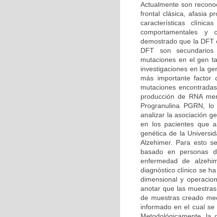
Actualmente son reconoc
frontal clásica, afasia
características clíni
comportamentales y co
demostrado que la DFT o
DFT son secundarios
mutaciones en el gen t
investigaciones en la g
más importante factor
mutaciones encontradas
producción de RNA mens
Progranulina PGRN, lo 
analizar la asociación 
en los pacientes que as
genética de la Univers
Alzehimer. Para esto se
basado en personas dia
enfermedad de alzehi
diagnóstico clínico se h
dimensional y operacion
anotar que las muestras
de muestras creado medi
informado en el cual se 
Metodológicamente, la d