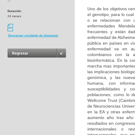
---
Uno de los objetivos cen
Duración:
el genotipo, para lo cu
24 meses
o se relacionan con u
enfermedades Mendeli
frecuentes y están da
Descargar resultado de búsqueda
enfermedad de Alzheimer
pública en países en ví
enfermedad va en aum
Regresar
colombianos con la 
bioinformática. En la c
marcha mas importantes
las implicaciones biológ
genómica, y las nuevas
humana, con informa
susceptibilidades y 
poblaciones; como lo d
Wellcome Trust (Cambri
de Neurociencias Univer
en la EA y otras enfer
aumento año tras año 
resultados en congresos 
internacionales o rev
internacionales, que p