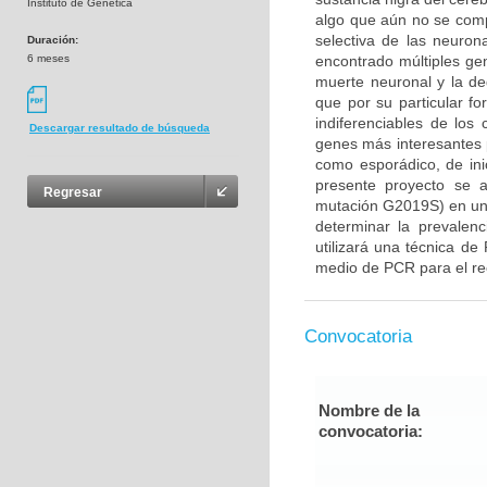
Instituto de Genética
algo que aún no se com
selectiva de las neuron
Duración:
6 meses
encontrado múltiples gen
muerte neuronal y la d
que por su particular f
indiferenciables de lo
Descargar resultado de búsqueda
genes más interesantes 
como esporádico, de ini
presente proyecto se 
Regresar
mutación G2019S) en un
determinar la prevalenc
utilizará una técnica de
medio de PCR para el rec
Convocatoria
Nombre de la
convocatoria: