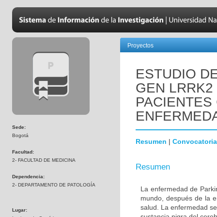
Proyectos
ESTUDIO DE
GEN LRRK2
PACIENTES
ENFERMEDA
Sede:
Bogotá
Resumen
|
Convocatoria
Facultad:
2- FACULTAD DE MEDICINA
Resumen
Dependencia:
2- DEPARTAMENTO DE PATOLOGÍA
La enfermedad de Parki
mundo, después de la e
salud. La enfermedad se
Lugar:
sustancia nigra del cere