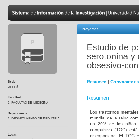
Proyectos
Estudio de p
serotonina y 
obsesivo-com
Resumen
|
Convocatoria
Sede:
Bogotá
Resumen
Facultad:
2- FACULTAD DE MEDICINA
Los trastornos mentales
Dependencia:
mundial de la salud com
2- DEPARTAMENTO DE PEDIATRÍA
un 20% de los niños y
compulsivo (TOC) está 
Lugar:
discapacidad. El TOC 