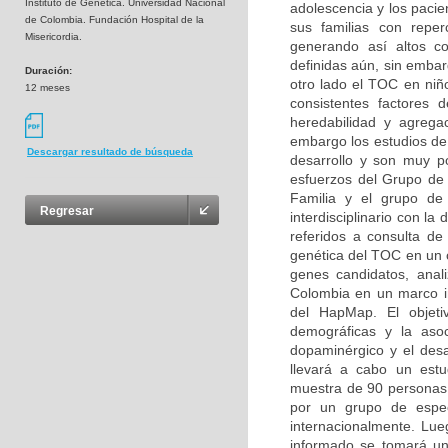
Instituto de Genética. Universidad Nacional
adolescencia y los pacie
de Colombia. Fundación Hospital de la
sus familias con reperc
Misericordia.
generando así altos co
definidas aún, sin embar
Duración:
otro lado el TOC en niñ
12 meses
consistentes factores d
heredabilidad y agregac
embargo los estudios de 
Descargar resultado de búsqueda
desarrollo y son muy p
esfuerzos del Grupo de 
Familia y el grupo de 
Regresar
interdisciplinario con la
referidos a consulta de 
genética del TOC en un c
genes candidatos, anal
Colombia en un marco ini
del HapMap. El objetiv
demográficas y la asoc
dopaminérgico y el desa
llevará a cabo un estu
muestra de 90 personas (
por un grupo de especi
internacionalmente. Lue
informado se tomará un