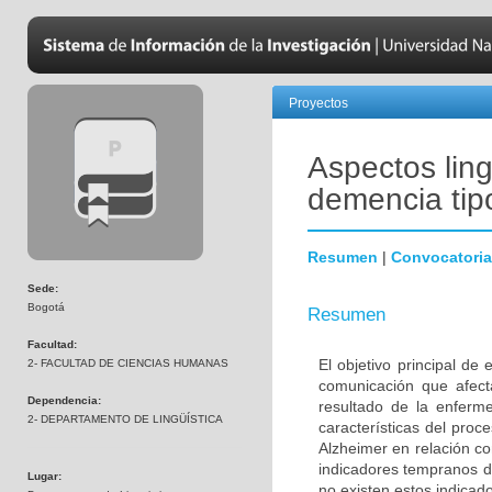
Proyectos
Aspectos ling
demencia tip
Resumen
|
Convocatoria
Sede:
Bogotá
Resumen
Facultad:
El objetivo principal de
2- FACULTAD DE CIENCIAS HUMANAS
comunicación que afec
Dependencia:
resultado de la enferme
2- DEPARTAMENTO DE LINGÜÍSTICA
características del pro
Alzheimer en relación c
indicadores tempranos de
Lugar:
no existen estos indicad