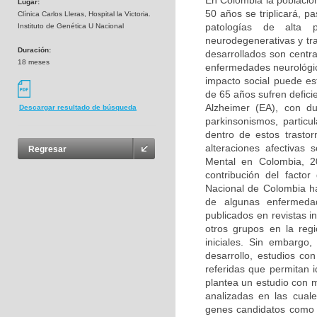
En Colombia la població
Lugar:
50 años se triplicará, p
Clínica Carlos Lleras, Hospital la Victoria.
patologías de alta 
Instituto de Genética U Nacional
neurodegenerativas y tr
Duración:
desarrollados son centra
18 meses
enfermedades neurológica
impacto social puede e
de 65 años sufren defic
Alzheimer (EA), con d
Descargar resultado de búsqueda
parkinsonismos, partic
dentro de estos trasto
alteraciones afectivas
Regresar
Mental en Colombia, 2
contribución del facto
Nacional de Colombia ha
de algunas enfermedad
publicados en revistas i
otros grupos en la reg
iniciales. Sin embargo
desarrollo, estudios co
referidas que permitan 
plantea un estudio con 
analizadas en las cual
genes candidatos como 