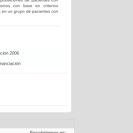
bpoblaciones de pacientes con
ismos con base en criterios
E en un grupo de pacientes con
ación 2006
inanciación
Encuéntrenos en: