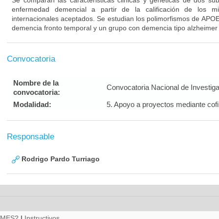
Se comparan las caracteristicas clinicas y geneticas de dos su
enfermedad demencial a partir de la calificación de los m
internacionales aceptados. Se estudian los polimorfismos de APO
demencia fronto temporal y un grupo con demencia tipo alzheimer
Convocatoria
Nombre de la
Convocatoria Nacional de Investig
convocatoria:
Modalidad:
5. Apoyo a proyectos mediante cof
Responsable
Rodrigo Pardo Turriago
RMES?
|
Instructivos