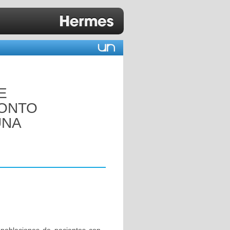
E
RONTO
UNA