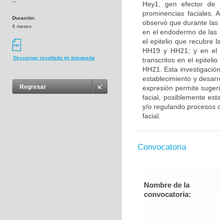
---
Hey1, gen efector de l
prominencias faciales. 
Duración:
observó que durante las
6 meses
en el endodermo de las b
el epitelio que recubre 
HH19 y HH21; y en el e
Descargar resultado de búsqueda
transcritos en el epitel
HH21. Esta investigación
establecimiento y desarr
Regresar
expresión permite suger
facial, posiblemente es
y/o regulando procesos de
facial.
Convocatoria
Nombre de la
convocatoria: