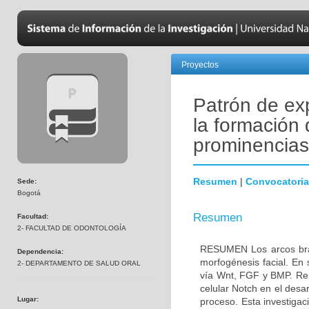
Proyectos
Patrón de ex
la formación 
prominencias
Resumen
|
Convocatoria
Sede:
Bogotá
Resumen
Facultad:
2- FACULTAD DE ODONTOLOGÍA
RESUMEN Los arcos branq
Dependencia:
morfogénesis facial. En 
2- DEPARTAMENTO DE SALUD ORAL
vía Wnt, FGF y BMP. Repo
celular Notch en el desa
Lugar:
proceso. Esta investigac