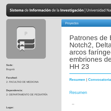
Proyectos
Patrones de 
Notch2, Delta
arcos farínge
embriones de
HH 23
Sede:
Bogotá
Facultad:
Resumen
|
Convocatoria
2- FACULTAD DE MEDICINA
Dependencia:
Resumen
2- DEPARTAMENTO DE PEDIATRÍA
--
Lugar: