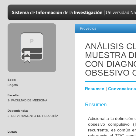
Proyectos
ANÁLISIS C
MUESTRA D
CON DIAGN
OBSESIVO 
Sede:
Bogotá
Resumen
|
Convocatoria
Facultad:
2- FACULTAD DE MEDICINA
Resumen
Dependencia:
2- DEPARTAMENTO DE PEDIATRÍA
Adicional a la definición
obsesivo compulsivo 
recurrente, es común en
Lugar:
referencia al TOC comi