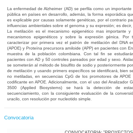
La enfermedad de Alzheimer (AD) se perfila como un importante 
pública en países en desarrollo, además, la forma esporádica q
es explicable por causas solamente genéticas, por el contrario p
influencias ambientales sobre el genoma y su expresión; es decir
La metilación es el mecanismo epigenético mas importante y e
mecanismos epigenéticos y sobre la expresión génica. Por t
caracterizar por primera vez el patrón de metilación del DNA e
(APOE) y Proteína precursora amiloide (APP) en pacientes con E
muestra de la población colombiana. Con tal fin se estudia
pacientes con AD y 50 controles pareados por edad y sexo. Aisl
se someterán al método de bisulfito de sodio y posteriormente p
de metilación y usando primers específicos se identificará, bien s
no metiladas, en secuencias CpG de los promotores de APOE 
codificante en APOE. Adicionalmente, con el uso del Analizador
3500 (Applied Biosystems) se hará la detección de esta
secuenciamiento, con la consiguiente evaluación de la conversi
uracilo, con resolución por nucleotido simple.
Convocatoria
CONVOCATORIA: "PROYECTOS 