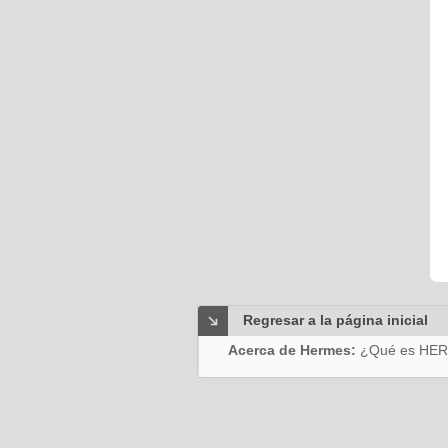
Regresar a la página inicial
Acerca de Hermes:
¿Qué es HE