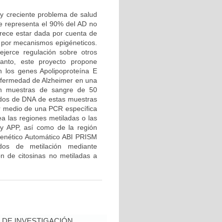
y creciente problema de salud
ue representa el 90% del AD no
arece estar dada por cuenta de
, por mecanismos epigéneticos.
jerce regulación sobre otros
anto, este proyecto propone
n los genes Apolipoproteína E
nfermedad de Alzheimer en una
rán muestras de sangre de 50
ados de DNA de estas muestras
or medio de una PCR específica
ea las regiones metiladas o las
y APP, así como de la región
 Genético Automático ABI PRISM
dos de metilación mediante
ón de citosinas no metiladas a
DE INVESTIGACIÓN,