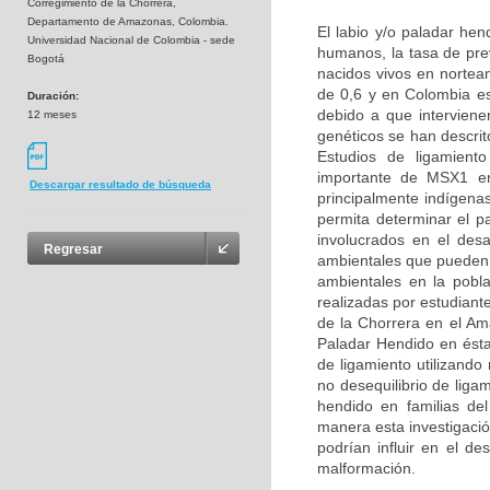
Corregimiento de la Chorrera,
Departamento de Amazonas, Colombia.
El labio y/o paladar he
Universidad Nacional de Colombia - sede
humanos, la tasa de pre
Bogotá
nacidos vivos en nortea
de 0,6 y en Colombia e
Duración:
debido a que interviene
12 meses
genéticos se han descri
Estudios de ligamient
importante de MSX1 en 
Descargar resultado de búsqueda
principalmente indígena
permita determinar el p
involucrados en el des
Regresar
ambientales que pueden a
ambientales en la pobl
realizadas por estudiant
de la Chorrera en el Am
Paladar Hendido en ésta
de ligamiento utilizand
no desequilibrio de lig
hendido en familias de
manera esta investigació
podrían influir en el de
malformación.