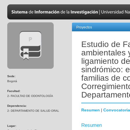
Proyectos
Estudio de Fa
ambientales 
ligamiento de
sindrómico: 
familias de 
Sede:
Bogotá
Corregimiento
Facultad:
Departament
2- FACULTAD DE ODONTOLOGÍA
Dependencia:
Resumen
|
Convocatoria
2- DEPARTAMENTO DE SALUD ORAL
Resumen
Lugar: