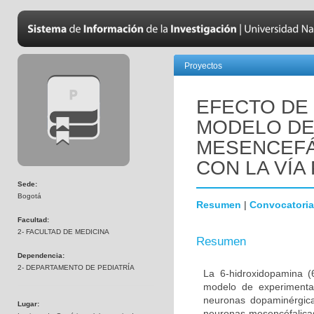
Proyectos
EFECTO DE 
MODELO DE
MESENCEFÁ
CON LA VÍA 
Sede:
Bogotá
Resumen
|
Convocatoria
Facultad:
2- FACULTAD DE MEDICINA
Resumen
Dependencia:
2- DEPARTAMENTO DE PEDIATRÍA
La 6-hidroxidopamina 
modelo de experimenta
neuronas dopaminérgica
Lugar:
neuronas mesencéfalicas