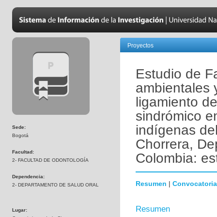
Proyectos
Estudio de Fa
ambientales 
ligamiento de
sindrómico e
indígenas del
Sede:
Bogotá
Chorrera, D
Facultad:
Colombia: es
2- FACULTAD DE ODONTOLOGÍA
Dependencia:
Resumen
|
Convocatoria
2- DEPARTAMENTO DE SALUD ORAL
Resumen
Lugar: