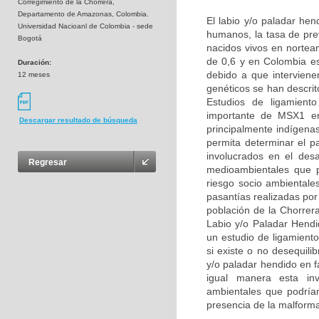
Corregimiento de la Chorrera,
Departamento de Amazonas, Colombia.
El labio y/o paladar he
Universidad Nacioanl de Colombia - sede
humanos, la tasa de pre
Bogotá
nacidos vivos en nortea
de 0,6 y en Colombia e
Duración:
debido a que interviene
12 meses
genéticos se han descri
Estudios de ligamient
importante de MSX1 en 
Descargar resultado de búsqueda
principalmente indígena
permita determinar el p
involucrados en el des
Regresar
medioambientales que p
riesgo socio ambientale
pasantías realizadas por
población de la Chorrer
Labio y/o Paladar Hend
un estudio de ligamient
si existe o no desequil
y/o paladar hendido en 
igual manera esta inve
ambientales que podrían 
presencia de la malform