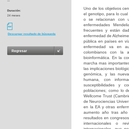
---
Uno de los objetivos cen
Duración:
el genotipo, para lo cu
24 meses
o se relacionan con u
enfermedades Mendeli
frecuentes y están da
Descargar resultado de búsqueda
enfermedad de Alzheimer
pública en países en ví
enfermedad va en aum
Regresar
colombianos con la 
bioinformática. En la c
marcha mas importantes
las implicaciones biológ
genómica, y las nuevas
humana, con informa
susceptibilidades y 
poblaciones; como lo d
Wellcome Trust (Cambri
de Neurociencias Univer
en la EA y otras enfer
aumento año tras año 
resultados en congresos 
internacionales o rev
internacionales, que p