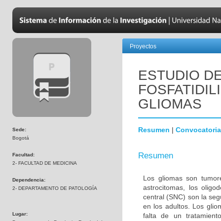
Proyectos
ESTUDIO DE
FOSFATIDIL
GLIOMAS
Resumen
|
Convocatoria
Sede:
Bogotá
Resumen
Facultad:
2- FACULTAD DE MEDICINA
Los gliomas son tumore
Dependencia:
astrocitomas, los olig
2- DEPARTAMENTO DE PATOLOGÍA
central (SNC) son la s
en los adultos. Los gli
Lugar:
falta de un tratamien