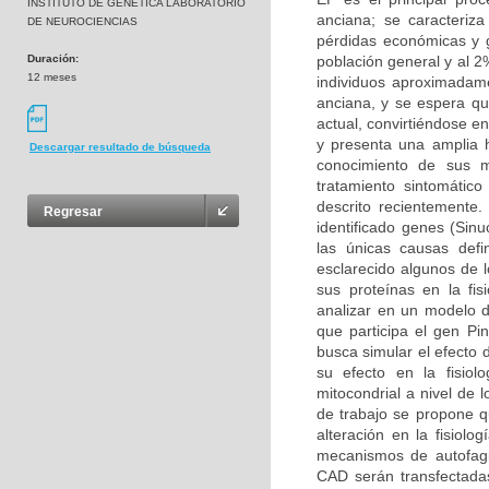
INSTITUTO DE GENETICA LABORATORIO
anciana; se caracteriz
DE NEUROCIENCIAS
pérdidas económicas y g
Duración:
población general y al 
12 meses
individuos aproximadam
anciana, y se espera q
actual, convirtiéndose 
y presenta una amplia h
Descargar resultado de búsqueda
conocimiento de sus m
tratamiento sintomátic
descrito recientemente
Regresar
identificado genes (Sin
las únicas causas def
esclarecido algunos de 
sus proteínas en la fis
analizar en un modelo d
que participa el gen Pin
busca simular el efecto 
su efecto en la fisio
mitocondrial a nivel de 
de trabajo se propone q
alteración en la fisiolo
mecanismos de autofagi
CAD serán transfectadas