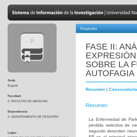
Proyectos
FASE II: AN
EXPRESIÓN 
SOBRE LA F
AUTOFAGIA
Sede:
Bogotá
Resumen
|
Convocatoria
Facultad:
2- FACULTAD DE MEDICINA
Resumen
Dependencia:
2- DEPARTAMENTO DE PEDIATRÍA
La Enfermedad de Parki
pérdida selectiva de n
segundo desorden neur
Lugar:
EP es el principal proc