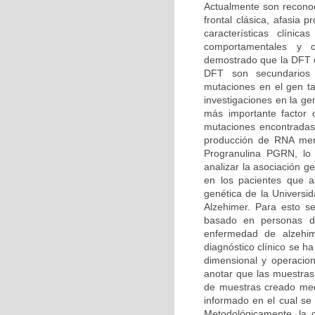
Actualmente son reconoc
frontal clásica, afasia
características clíni
comportamentales y co
demostrado que la DFT o
DFT son secundarios
mutaciones en el gen t
investigaciones en la g
más importante factor
mutaciones encontradas
producción de RNA mens
Progranulina PGRN, lo 
analizar la asociación 
en los pacientes que as
genética de la Univers
Alzehimer. Para esto se
basado en personas dia
enfermedad de alzehi
diagnóstico clínico se h
dimensional y operacion
anotar que las muestras
de muestras creado medi
informado en el cual se 
Metodológicamente, la d