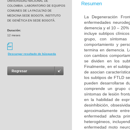
UNIVERSIDAD NACIONAL DE
Resumen
COLOMBIA. LABORATORIO DE EQUIPOS
COMUNES DE LA FACULTAD DE
MEDICINA SEDE BOGOTA, INSTITUTO
La Degeneración Fron
DE GENÉTICA EN SEDE BOGOTÀ.
enfermedades neurodeg
demencia y el 10 – 20% 
Duración:
incluye subtipos clínic
12 meses
grupo, con síntomas 
comportamiento y perso
termina en demencia. L
Descargar resultado de búsqueda
con cambios comportame
se dividen en los sub
Finalmente, en el subt
Regresar
de asocian característi
los subtipos de FTLD s
pueden desarrollarse d
comprende un grupo de
síntomas de lesión fron
en la habilidad de exp
desinhibición, obsesivid
aproximadamente entr
enfermedad afecta pri
heterogéneos, incluyend
enfermedad moto neurona