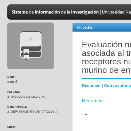
Proyectos
Evaluación n
asociada al 
receptores n
murino de en
Sede:
Bogotá
Resumen
|
Convocatoria
Facultad:
2- FACULTAD DE MEDICINA
Resumen
Dependencia:
2- DEPARTAMENTO DE PATOLOGÍA
--
Lugar: