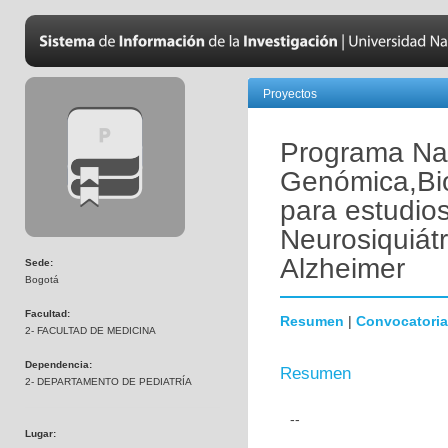
Proyectos
Programa Nac
Genómica,Bio
para estudio
Neurosiquiát
Alzheimer
Sede:
Bogotá
Facultad:
Resumen
|
Convocatoria
2- FACULTAD DE MEDICINA
Dependencia:
Resumen
2- DEPARTAMENTO DE PEDIATRÍA
--
Lugar: